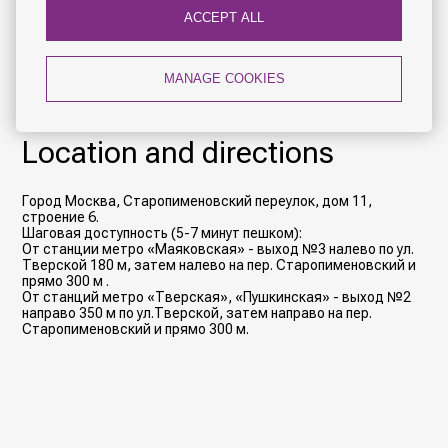
ACCEPT ALL
recommend that you use our online booking with best
available prices!
MANAGE COOKIES
BOOK NOW
Location and directions
Город Москва, Старопименовский переулок, дом 11,
строение 6.
Шаговая доступность (5-7 минут пешком):
От станции метро «Маяковская» - выход №3 налево по ул.
Тверской 180 м, затем налево на пер. Старопименовский и
прямо 300 м .
От станций метро «Тверская», «Пушкинская» - выход №2
направо 350 м по ул.Тверской, затем направо на пер.
Старопименовский и прямо 300 м.