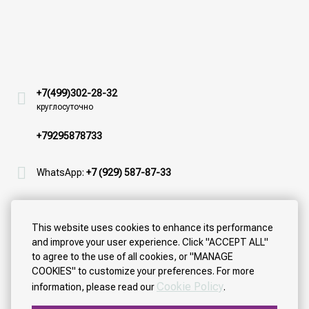
+7(499)302-28-32
круглосуточно
+79295878733
WhatsApp:
+7 (929) 587-87-33
Viber:
+7(499)302-28-32
This website uses cookies to enhance its performance
sleepytom2@gmail.com
and improve your user experience. Click "ACCEPT ALL"
Отдел бронирований
to agree to the use of all cookies, or "MANAGE
COOKIES" to customize your preferences. For more
Always busy? No time for calls? You wish to book a room
Cookie Policy
information, please read our
.
in the soonest possible time and make sure the room
will be ready for you by the time you arrive? We